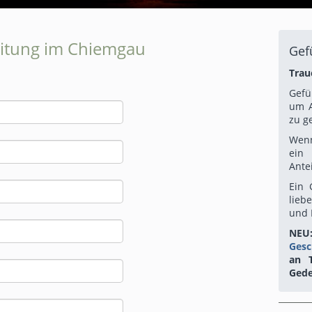
eitung im Chiemgau
Gef
Trau
Gefü
um A
zu g
Wenn
ein
Ante
Ein 
lieb
und 
NEU:
Ges
an T
Gede