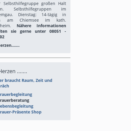
r Selbsthilfegruppe großen Halt
en. Selbsthilfegruppen im
emgau. Dienstag: 14-tägig in
en am Chiemsee im kath.
rrheim.
Nähere Informationen
lten sie gerne unter 08051 -
02
rzen.......
erzen .......
er braucht Raum, Zeit und
räch
rauerbegleitung
Trauerberatung
Lebensbegleitung
rauer-Präsente Shop