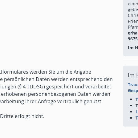
eine
geb
Chri
Pri
Pfa
erha
9675
Im He
ktformulares,werden Sie um die Angabe
Im H
hre persönlichen Daten werden entsprechend den
Trau
ngen (§ 4 TDDSG) gespeichert und verarbeitet.
Gesp
e erhobenen personenbezogenen Daten werden
T
arbeitung Ihrer Anfrage vertraulich genutzt
ritte erfolgt nicht.
T