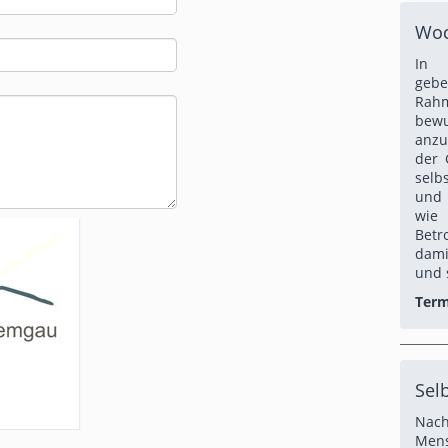
Woc
In 
gebe
Rah
be
anzu
der 
selb
und 
wie
Betr
dami
und 
Term
Sel
Nac
Men